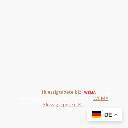
Copyright © 2025
Christian Bachmann. Alle Rechte
-
fluessigtapete.biz
WEMA
ist ein
vorbehalten
.
®
WEMA
eingetragenes Warenzeichen der Firma
Flüssigtapete e.K.
DE