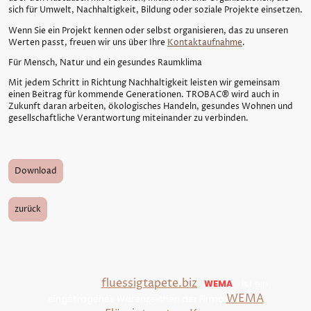
sich für Umwelt, Nachhaltigkeit, Bildung oder soziale Projekte einsetzen.
Wenn Sie ein Projekt kennen oder selbst organisieren, das zu unseren
Werten passt, freuen wir uns über Ihre
Kontaktaufnahme
.
Für Mensch, Natur und ein gesundes Raumklima
Mit jedem Schritt in Richtung Nachhaltigkeit leisten wir gemeinsam
einen Beitrag für kommende Generationen. TROBAC® wird auch in
Zukunft daran arbeiten, ökologisches Handeln, gesundes Wohnen und
gesellschaftliche Verantwortung miteinander zu verbinden.
Download
zurück
Copyright © 2025
Christian Bachmann. Alle Rechte
-
fluessigtapete.biz
WEMA
ist ein
vorbehalten
.
®
WEMA
eingetragenes Warenzeichen der Firma